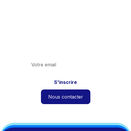
fiscale grâce à
notre Newsletters
Découvrez les dernières actualités en
matière de fiscalité indirecte et du cabinet.
Nous contacter