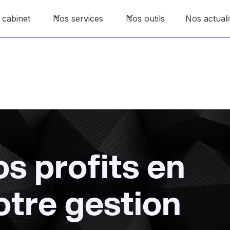
 cabinet
Nos services
Nos outils
Nos actuali
s profits en
otre gestion