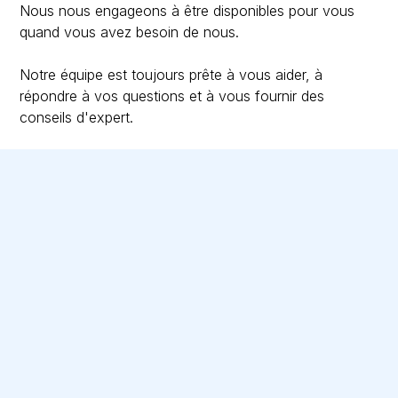
Nous nous engageons à être disponibles pour vous
quand vous avez besoin de nous.
Notre équipe est toujours prête à vous aider, à
répondre à vos questions et à vous fournir des
conseils d'expert.
Structuration de nos assistance
Notre assistance
Notre assistance est structurée de telle façon que
vous ne soyez jamais perdu : nos délais sont connus
et les points réguliers afin que vous vous sentiez
accompagné.