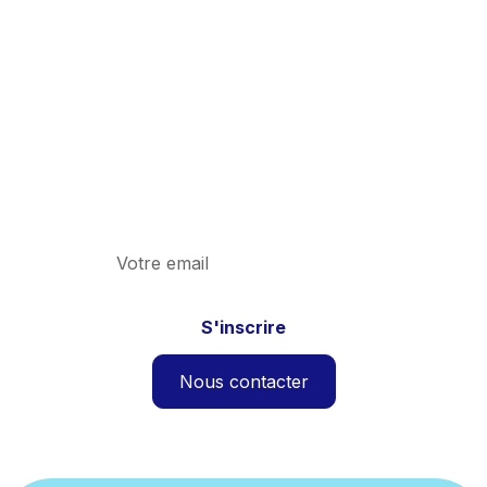
Suivez l'actualité
fiscale grâce à
notre Newsletters
Découvrez les dernières actualités en
matière de fiscalité indirecte et du cabinet.
Nous contacter