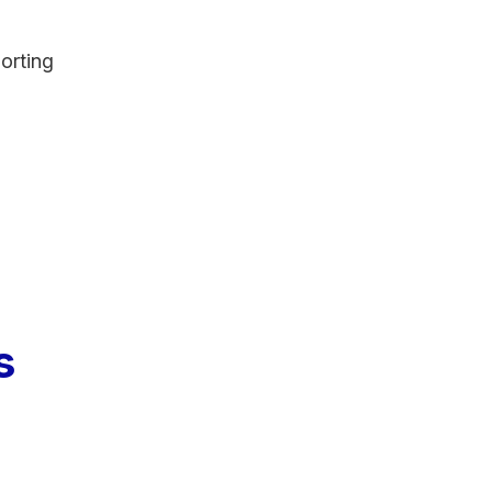
orting
s