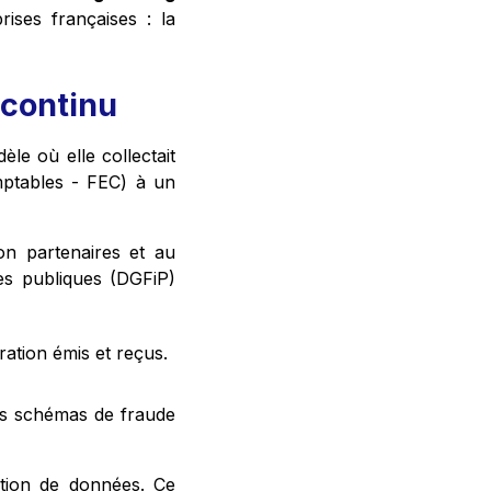
ises françaises : la
 continu
èle où elle collectait
mptables - FEC) à un
on partenaires et au
nces publiques (DGFiP)
ration émis et reçus.
es schémas de fraude
tation de données. Ce