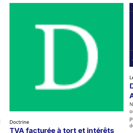
L
N
o
p
t
Doctrine
d
TVA facturée à tort et intérêts