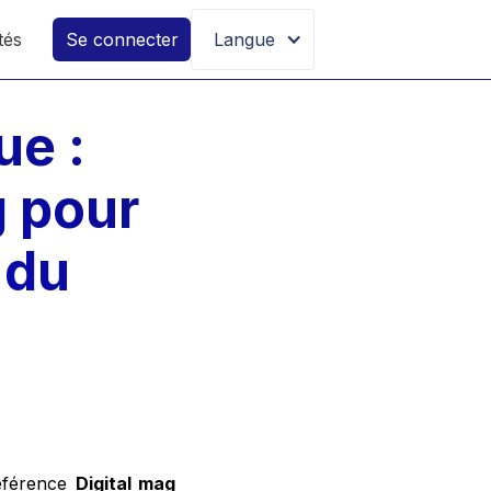
tés
Se connecter
Langue
ue :
g pour
 du
référence
Digital mag