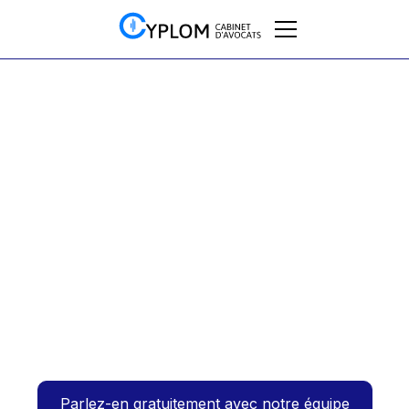
Groupe TVA
Optimisez vos flux
fiscaux grâce au
Groupe TVA – Livre
blanc
06/2026
Parlez-en gratuitement avec notre équipe