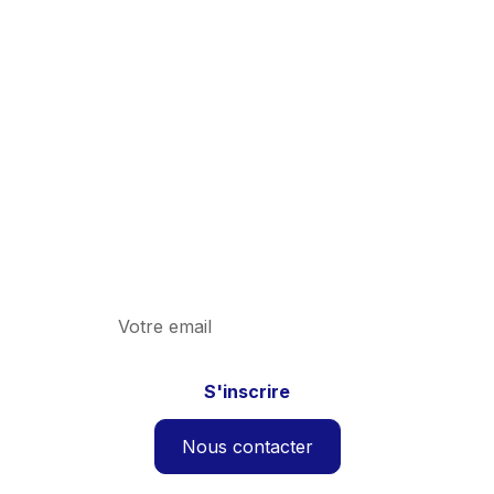
Suivez l'actualité
fiscale grâce à
notre Newsletters
Découvrez les dernières actualités en
matière de fiscalité indirecte et du cabinet.
Nous contacter